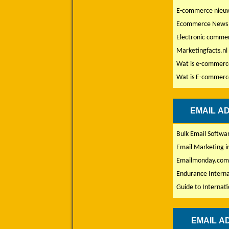
E-commerce nieuw
Ecommerce News 
Electronic comme
Marketingfacts.nl
Wat is e-commerc
Wat is E-commerce
EMAIL AD
Bulk Email Softwa
Email Marketing i
Emailmonday.co
Endurance Interna
Guide to Internat
EMAIL A