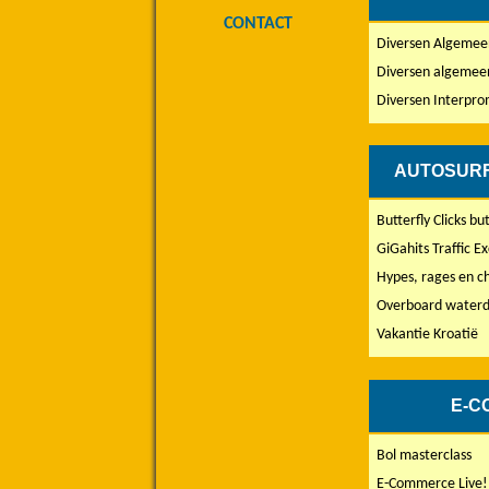
CONTACT
Diversen Algemee
Diversen algemee
Diversen Interpr
AUTOSURF
Butterfly Clicks bu
GiGahits Traffic E
Hypes, rages en ch
Overboard waterd
Vakantie Kroatië
E-C
Bol masterclass
E-Commerce Live!