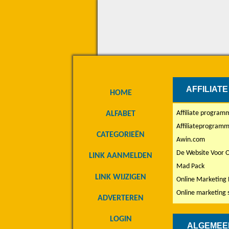
AFFILIAT
HOME
Affiliate programma
ALFABET
Affiliateprogram
CATEGORIEËN
Awin.com
De Website Voor O
LINK AANMELDEN
Mad Pack
LINK WIJZIGEN
Online Marketing
Online marketing s
ADVERTEREN
LOGIN
ALGEMEE