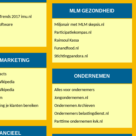
MLM GEZONDHEID
Trends 2017 imu.nl
oftware
Miljonair met MLM skepsis.nl
Participatiekompas.nl
Rainsoul Kassa
Funandfood.nl
Stichtingpandora.nl
 MARKETING
acts
ONDERNEMEN
ikipedia
ikipedia
Alles voor ondernemers
om
Jongondernemen.nl
ng je klanten bereiken
Ondernemen Archieven
Ondernemers belastingdienst.nl
Parttime ondernemen kvk.nl
NANCIEEL