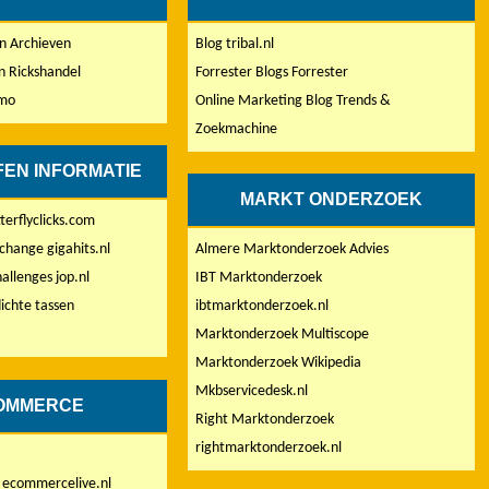
n Archieven
Blog tribal.nl
n Rickshandel
Forrester Blogs Forrester
omo
Online Marketing Blog Trends &
Zoekmachine
EN INFORMATIE
MARKT ONDERZOEK
tterflyclicks.com
xchange gigahits.nl
Almere Marktonderzoek Advies
allenges jop.nl
IBT Marktonderzoek
ichte tassen
ibtmarktonderzoek.nl
Marktonderzoek Multiscope
Marktonderzoek Wikipedia
Mkbservicedesk.nl
OMMERCE
Right Marktonderzoek
rightmarktonderzoek.nl
 ecommercelive.nl