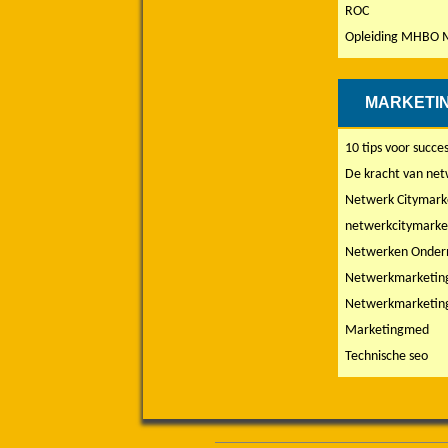
ROC
Opleiding MHBO 
MARKETI
10 tips voor succ
De kracht van ne
Netwerk Citymark
netwerkcitymarket
Netwerken Onder
Netwerkmarketin
Netwerkmarketing:
Marketingmed
Technische seo