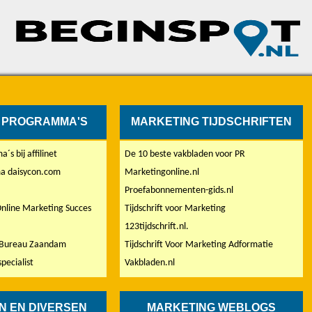
E PROGRAMMA'S
MARKETING TIJDSCHRIFTEN
´s bij affilinet
De 10 beste vakbladen voor PR
ma daisycon.com
Marketingonline.nl
Proefabonnementen-gids.nl
nline Marketing Succes
Tijdschrift voor Marketing
123tijdschrift.nl.
 Bureau Zaandam
Tijdschrift Voor Marketing Adformatie
pecialist
Vakbladen.nl
N EN DIVERSEN
MARKETING WEBLOGS