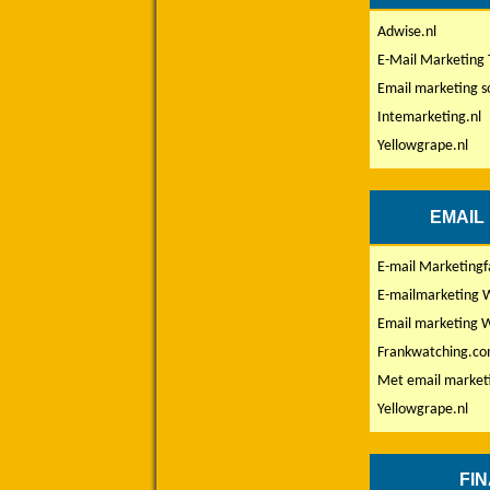
Adwise.nl
E-Mail Marketing 
Email marketing s
Intemarketing.nl
Yellowgrape.nl
EMAIL
E-mail Marketingf
E-mailmarketing W
Email marketing W
Frankwatching.c
Met email marketi
Yellowgrape.nl
FI