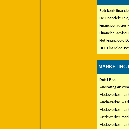
Betekenis financie
De Financiële Tele
Financieel advies
Financieel adviseur
Het Financieele Da
NOS Financieel nos
MARKETING 
DutchBlue
Marketing en com
Medewerker mark
Medewerker Mark
Medewerker mark
Medewerker mark
Medewerker mark